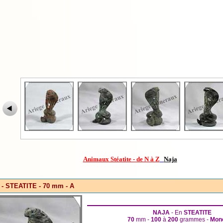
Animaux Stéatite - de N à Z
Naja
- STEATITE - 70 mm - A
NAJA
- En
STEATITE
70
mm -
100
à
200
grammes -
Mono