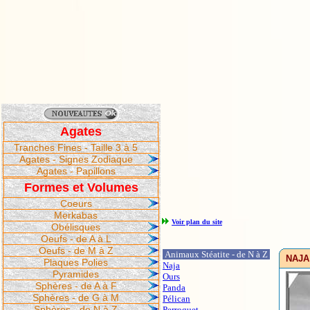
Agates
Tranches Fines - Taille 3 à 5
Agates - Signes Zodiaque
Agates - Papillons
Formes et Volumes
Coeurs
Merkabas
Voir plan du site
Obélisques
Oeufs - de A à L
Oeufs - de M à Z
Animaux Stéatite - de N à Z
NAJA 
Plaques Polies
Naja
Pyramides
Ours
Sphères - de A à F
Panda
Sphères - de G à M
Pélican
Sphères - de N à Z
Perroquet