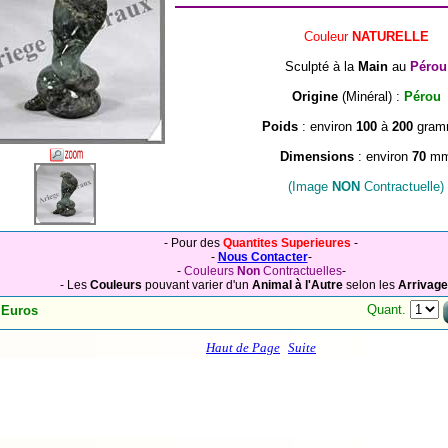
Couleur
NATURELLE
Sculpté à la
Main
au
Pérou
Origine
(Minéral) :
Pérou
Poids
: environ
100
à
200
gram
Dimensions
: environ
70
m
(Image
NON
Contractuelle)
- Pour des
Quantites Superieures
-
-
Nous Contacter
-
-
Couleurs
Non
Contractuelles
-
-
Les
Couleurs
pouvant varier d'un
Animal à l'Autre
selon les
Arrivag
Quant.
 Euros
Haut de Page
Suite