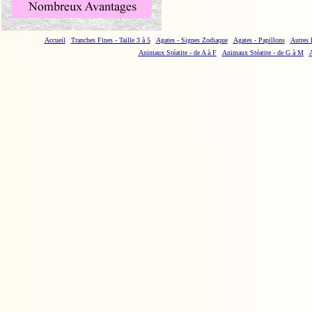
Accueil
Tranches Fines - Taille 3 à 5
Agates - Signes Zodiaque
Agates - Papillons
Autres
Animaux Stéatite - de A à F
Animaux Stéatite - de G à M
A