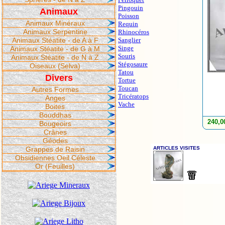
Pingouin
Animaux
Poisson
Animaux Minéraux
Requin
Animaux Serpentine
Rhinocéros
Animaux Stéatite - de A à F
Sanglier
Singe
Animaux Stéatite - de G à M
Souris
Animaux Stéatite - de N à Z
Stégosaure
Oiseaux (Selva)
Tatou
Divers
Tortue
Toucan
Autres Formes
Tricératops
Anges
Vache
Boites
Bouddhas
240,0
Bougeoirs
Crânes
Géodes
Grappes de Raisin
Obsidiennes Oeil Céleste
Or (Feuilles)