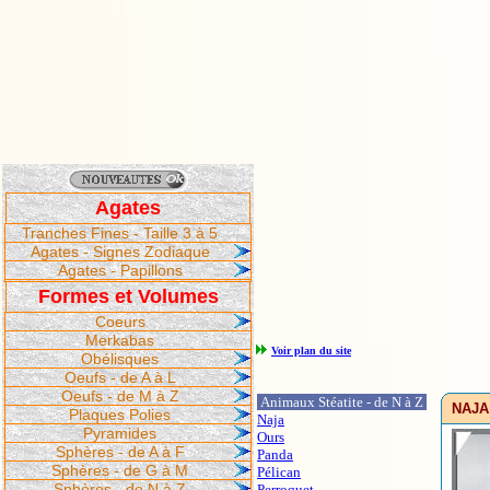
Agates
Tranches Fines - Taille 3 à 5
Agates - Signes Zodiaque
Agates - Papillons
Formes et Volumes
Coeurs
Merkabas
Voir plan du site
Obélisques
Oeufs - de A à L
Oeufs - de M à Z
Animaux Stéatite - de N à Z
NAJA 
Plaques Polies
Naja
Pyramides
Ours
Sphères - de A à F
Panda
Sphères - de G à M
Pélican
Sphères - de N à Z
Perroquet