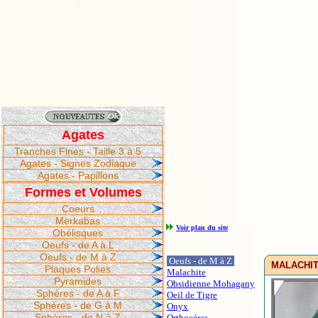
Agates
Tranches Fines - Taille 3 à 5
Agates - Signes Zodiaque
Agates - Papillons
Formes et Volumes
Coeurs
Merkabas
Voir plan du site
Obélisques
Oeufs - de A à L
Oeufs - de M à Z
Oeufs - de M à Z
MALACHITE
Plaques Polies
Malachite
Pyramides
Obsidienne Mohagany
Sphères - de A à F
Oeil de Tigre
Sphères - de G à M
Onyx
Sphères - de N à Z
Orthocéras