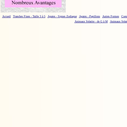
Accueil
Tranches Fines - Taille 3 à 5
Agates - Signes Zodiaque
Agates - Papillons
Autres Formes
Coeu
Animaux Stéatite - de G à M
Animaux Stéati