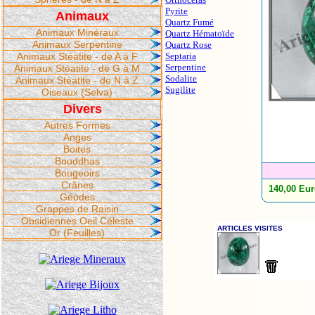
Pyrite
Animaux
Quartz Fumé
Animaux Minéraux
Quartz Hématoïde
Animaux Serpentine
Quartz Rose
Animaux Stéatite - de A à F
Septaria
Serpentine
Animaux Stéatite - de G à M
Sodalite
Animaux Stéatite - de N à Z
Sugilite
Oiseaux (Selva)
Divers
Autres Formes
Anges
Boites
Bouddhas
Bougeoirs
Crânes
140,00 Eu
Géodes
Grappes de Raisin
Obsidiennes Oeil Céleste
Or (Feuilles)