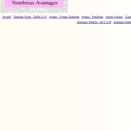
Accueil
Tranches Fines - Taille 3 à 5
Agates - Signes Zodiaque
Agates - Papillons
Autres Formes
Coeu
Animaux Stéatite - de G à M
Animaux Stéati