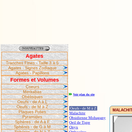
Agates
Tranches Fines - Taille 3 à 5
Agates - Signes Zodiaque
Agates - Papillons
Formes et Volumes
Coeurs
Merkabas
Voir plan du site
Obélisques
Oeufs - de A à L
Oeufs - de M à Z
Oeufs - de M à Z
MALACHITE
Plaques Polies
Malachite
Pyramides
Obsidienne Mohagany
Sphères - de A à F
Oeil de Tigre
Sphères - de G à M
Onyx
Sphères - de N à Z
Orthocéras