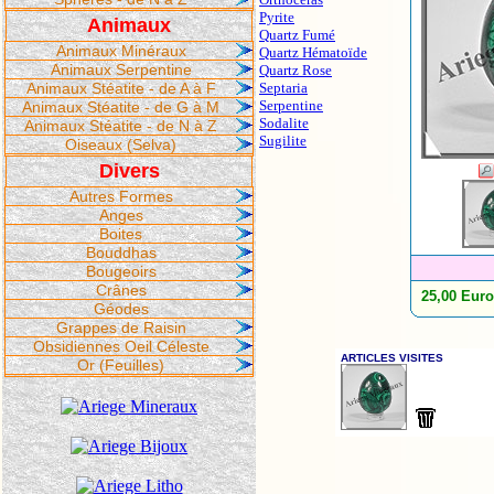
Pyrite
Animaux
Quartz Fumé
Animaux Minéraux
Quartz Hématoïde
Animaux Serpentine
Quartz Rose
Animaux Stéatite - de A à F
Septaria
Serpentine
Animaux Stéatite - de G à M
Sodalite
Animaux Stéatite - de N à Z
Sugilite
Oiseaux (Selva)
Divers
Autres Formes
Anges
Boites
Bouddhas
Bougeoirs
Crânes
25,00 Eur
Géodes
Grappes de Raisin
Obsidiennes Oeil Céleste
Or (Feuilles)