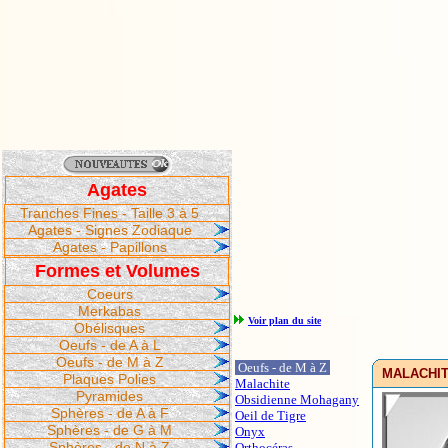
Agates
Tranches Fines - Taille 3 à 5
Agates - Signes Zodiaque
Agates - Papillons
Formes et Volumes
Coeurs
Merkabas
Voir plan du site
Obélisques
Oeufs - de A à L
Oeufs - de M à Z
Oeufs - de M à Z
MALACHITE
Plaques Polies
Malachite
Pyramides
Obsidienne Mohagany
Sphères - de A à F
Oeil de Tigre
Sphères - de G à M
Onyx
Sphères - de N à Z
Orthocéras