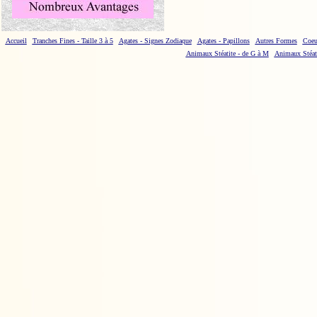
Accueil
Tranches Fines - Taille 3 à 5
Agates - Signes Zodiaque
Agates - Papillons
Autres Formes
Coeu
Animaux Stéatite - de G à M
Animaux Stéati