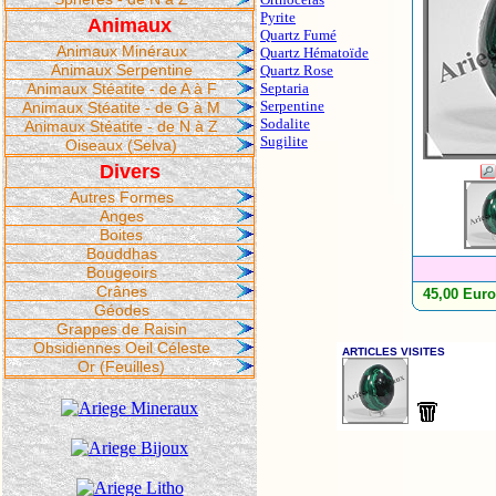
Pyrite
Animaux
Quartz Fumé
Animaux Minéraux
Quartz Hématoïde
Animaux Serpentine
Quartz Rose
Animaux Stéatite - de A à F
Septaria
Serpentine
Animaux Stéatite - de G à M
Sodalite
Animaux Stéatite - de N à Z
Sugilite
Oiseaux (Selva)
Divers
Autres Formes
Anges
Boites
Bouddhas
Bougeoirs
Crânes
45,00 Eur
Géodes
Grappes de Raisin
Obsidiennes Oeil Céleste
Or (Feuilles)